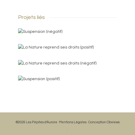
Projets liés
©2026 Les Pépites d'Aurore ·
Mentions Légales
· Conception
Obviews
·